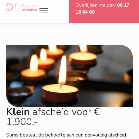
Overlijden melden:
06 17
16 64 68
AFSCHEIDSHUIS EEMNES
Klein
afscheid voor €
1.900,-
Soms bestaat de behoefte aan een eenvoudig afscheid